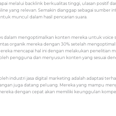
apai melalui backlink berkualitas tinggi, ulasan positif
nline yang relevan. Semakin dianggap sebagai sumber in
untuk muncul dalam hasil pencarian suara.
es dalam mengoptimalkan konten mereka untuk voice s
 lintas organik mereka dengan 30% setelah mengoptim
Mereka mencapai hal ini dengan melakukan penelitian m
n oleh pengguna dan menyusun konten yang sesuai de
eh industri jasa digital marketing adalah adaptasi ter
tangan juga datang peluang. Mereka yang mampu meng
ereka dengan cepat akan memiliki keunggulan kompetit