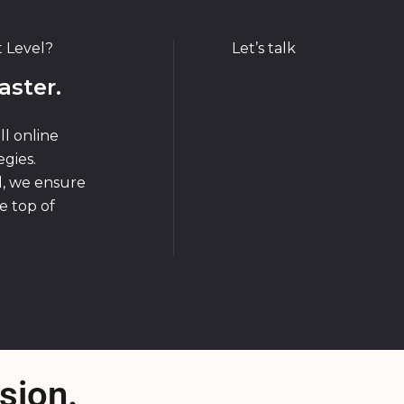
t Level?
Let’s talk
aster.
ll online
gies.
d, we ensure
e top of
sion.