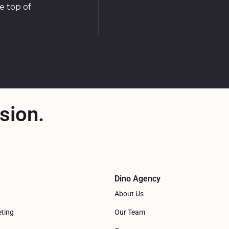
e top of
sion.
Dino Agency
About Us
eting
Our Team