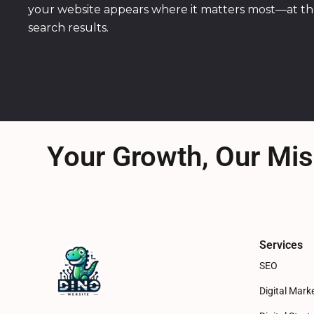
your website appears where it matters most—at th
search results.
Your Growth, Our Mis
Services
SEO
Digital Mark