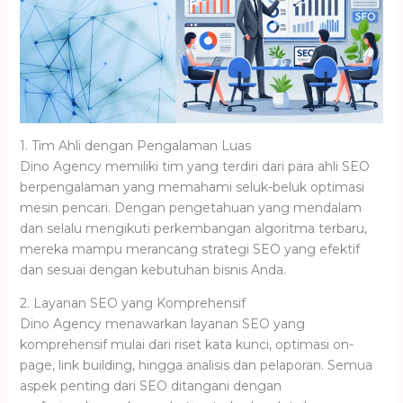
1. Tim Ahli dengan Pengalaman Luas
Dino Agency memiliki tim yang terdiri dari para ahli SEO
berpengalaman yang memahami seluk-beluk optimasi
mesin pencari. Dengan pengetahuan yang mendalam
dan selalu mengikuti perkembangan algoritma terbaru,
mereka mampu merancang strategi SEO yang efektif
dan sesuai dengan kebutuhan bisnis Anda.
2. Layanan SEO yang Komprehensif
Dino Agency menawarkan layanan SEO yang
komprehensif mulai dari riset kata kunci, optimasi on-
page, link building, hingga analisis dan pelaporan. Semua
aspek penting dari SEO ditangani dengan