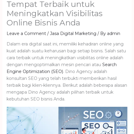
Tempat Terbaik untuk
Meningkatkan Visibilitas
Online Bisnis Anda
Leave a Comment
/
Jasa Digital Marketing
/ By
admin
Dalam era digital saat ini, memiliki kehadiran online yang
kuat adalah suatu keharusan bagi setiap bisnis. Salah satu
cara terbaik untuk meningkatkan visibilitas online adalah
dengan mengoptimalkan mesin pencari atau
Search
Engine Optimization (SEO)
. Dino Agency adalah
konsultan SEO yang telah terbukti memberikan hasil
terbaik bagi klien-kliennya. Berikut adalah beberapa alasan
mengapa Dino Agency adalah pilihan terbaik untuk
kebutuhan SEO bisnis Anda.