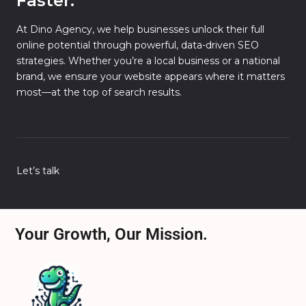
Faster.
At Dino Agency, we help businesses unlock their full
online potential through powerful, data-driven SEO
strategies. Whether you’re a local business or a national
brand, we ensure your website appears where it matters
most—at the top of search results.
Let’s talk
Your Growth, Our Mission.