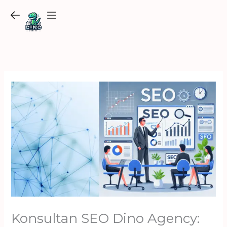
Skip
to
content
Konsultan SEO Dino Agency: