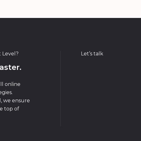
t Level?
Let’s talk
aster.
ll online
gies.
d, we ensure
e top of