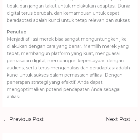
tidak, dan jangan takut untuk melakukan adaptasi. Dunia
digital terus berubah, dan kemampuan untuk cepat
beradaptasi adalah kunci untuk tetap relevan dan sukses.
Penutup
Menjadi afiliasi merek bisa sangat menguntungkan jika
dilakukan dengan cara yang benar. Memilih merek yang
tepat, membangun platform yang kuat, menguasai
pemasaran digital, membangun kepercayaan dengan
audiens, serta terus menganalisis dan beradaptasi adalah
kunci untuk sukses dalam pemasaran afiliasi. Dengan
penerapan strategi yang efektif, Anda dapat
mengoptimalkan potensi pendapatan Anda sebagai
afiliasi.
←
Previous Post
Next Post
→