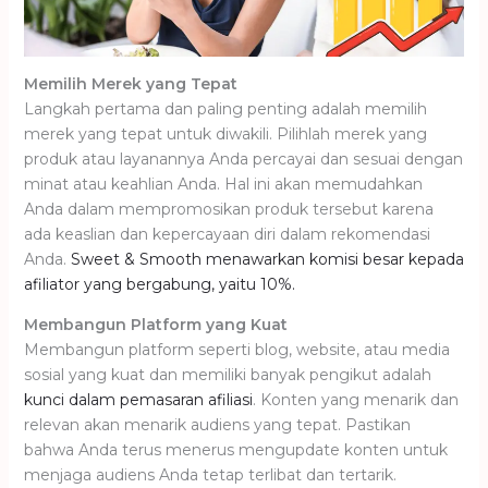
Memilih Merek yang Tepat
Langkah pertama dan paling penting adalah memilih
merek yang tepat untuk diwakili. Pilihlah merek yang
produk atau layanannya Anda percayai dan sesuai dengan
minat atau keahlian Anda. Hal ini akan memudahkan
Anda dalam mempromosikan produk tersebut karena
ada keaslian dan kepercayaan diri dalam rekomendasi
Anda.
Sweet & Smooth menawarkan komisi besar kepada
afiliator yang bergabung, yaitu 10%.
Membangun Platform yang Kuat
Membangun platform seperti blog, website, atau media
sosial yang kuat dan memiliki banyak pengikut adalah
kunci dalam pemasaran afiliasi
. Konten yang menarik dan
relevan akan menarik audiens yang tepat. Pastikan
bahwa Anda terus menerus mengupdate konten untuk
menjaga audiens Anda tetap terlibat dan tertarik.