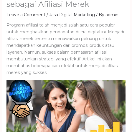
sebagai Afiliasi Merek
Leave a Comment
/
Jasa Digital Marketing
/ By
admin
Program afiliasi telah menjadi salah satu cara populer
untuk menghasilkan pendapatan di era digital ini. Menjadi
afiliasi merek tertentu menawarkan peluang untuk
mendapatkan keuntungan dari promosi produk atau
layanan. Namun, sukses dalam pemasaran afiliasi
membutuhkan strategi yang efektif. Artikel ini akan
membahas beberapa cara efektif untuk menjadi afiliasi
merek yang sukses.