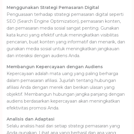
Menggunakan Strategi Pemasaran Digital
Penguasaan terhadap strategi pemasaran digital seperti
SEO (Search Engine Optimization), pemasaran konten,
dan pemasaran media sosial sangat penting. Gunakan
kata kunci yang efektif untuk meningkatkan visibilitas
pencarian, buat konten yang informatif dan menarik, dan
gunakan media sosial untuk meningkatkan jangkauan
dan interaksi dengan audiens Anda.
Membangun Kepercayaan dengan Audiens
Kepercayaan adalah mata uang yang paling berharga
dalam pemasaran afiliasi. Jujurlah tentang hubungan
afiliasi Anda dengan merek dan berikan ulasan yang
objektif. Membangun hubungan jangka panjang dengan
audiens berdasarkan kepercayaan akan meningkatkan
efektivitas promosi Anda.
Analisis dan Adaptasi
Selalu analisis hasil dari setiap strategi pemasaran yang
Anda gunakan. Lihat apa yang berhasil dan apa yang