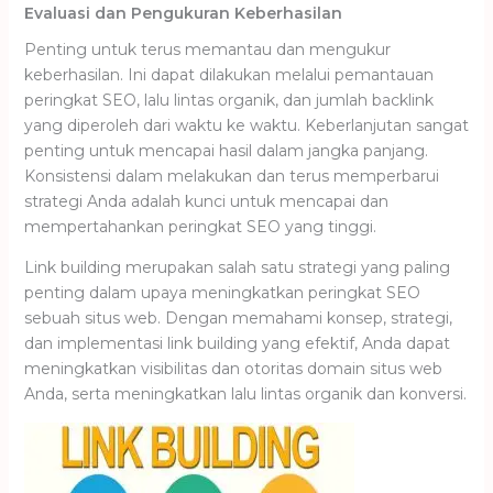
Evaluasi dan Pengukuran Keberhasilan
Penting untuk terus memantau dan mengukur
keberhasilan. Ini dapat dilakukan melalui pemantauan
peringkat SEO, lalu lintas organik, dan jumlah backlink
yang diperoleh dari waktu ke waktu. Keberlanjutan sangat
penting untuk mencapai hasil dalam jangka panjang.
Konsistensi dalam melakukan dan terus memperbarui
strategi Anda adalah kunci untuk mencapai dan
mempertahankan peringkat SEO yang tinggi.
Link building merupakan salah satu strategi yang paling
penting dalam upaya meningkatkan peringkat SEO
sebuah situs web. Dengan memahami konsep, strategi,
dan implementasi link building yang efektif, Anda dapat
meningkatkan visibilitas dan otoritas domain situs web
Anda, serta meningkatkan lalu lintas organik dan konversi.