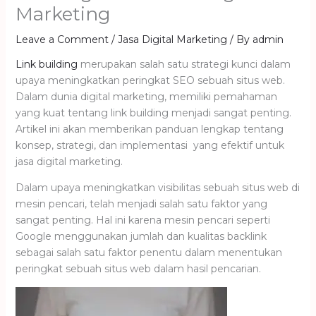
Marketing
Leave a Comment
/
Jasa Digital Marketing
/ By
admin
Link building
merupakan salah satu strategi kunci dalam
upaya meningkatkan peringkat SEO sebuah situs web.
Dalam dunia digital marketing, memiliki pemahaman
yang kuat tentang link building menjadi sangat penting.
Artikel ini akan memberikan panduan lengkap tentang
konsep, strategi, dan implementasi yang efektif untuk
jasa digital marketing.
Dalam upaya meningkatkan visibilitas sebuah situs web di
mesin pencari, telah menjadi salah satu faktor yang
sangat penting. Hal ini karena mesin pencari seperti
Google menggunakan jumlah dan kualitas backlink
sebagai salah satu faktor penentu dalam menentukan
peringkat sebuah situs web dalam hasil pencarian.