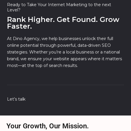
Ready to Take Your Internet Marketing to the next
Level?
Rank Higher. Get Found. Grow
Faster.
At Dino Agency, we help businesses unlock their full
online potential through powerful, data-driven SEO
strategies. Whether you’re a local business or a national
brand, we ensure your website appears where it matters
most—at the top of search results.
Let’s talk
Your Growth, Our Mission.