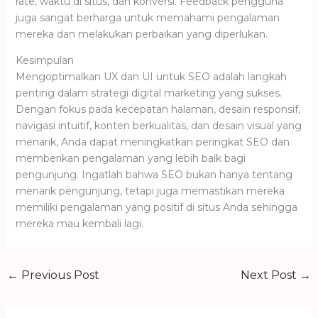
rate, waktu di situs, dan konversi. Feedback pengguna
juga sangat berharga untuk memahami pengalaman
mereka dan melakukan perbaikan yang diperlukan.
Kesimpulan
Mengoptimalkan UX dan UI untuk SEO adalah langkah
penting dalam strategi digital marketing yang sukses.
Dengan fokus pada kecepatan halaman, desain responsif,
navigasi intuitif, konten berkualitas, dan desain visual yang
menarik, Anda dapat meningkatkan peringkat SEO dan
memberikan pengalaman yang lebih baik bagi
pengunjung. Ingatlah bahwa SEO bukan hanya tentang
menarik pengunjung, tetapi juga memastikan mereka
memiliki pengalaman yang positif di situs Anda sehingga
mereka mau kembali lagi.
←
Previous Post
Next Post
→