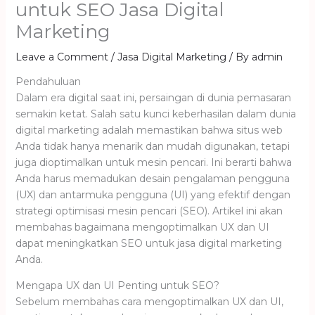
untuk SEO Jasa Digital
Marketing
Leave a Comment
/
Jasa Digital Marketing
/ By
admin
Pendahuluan
Dalam era digital saat ini, persaingan di dunia pemasaran
semakin ketat. Salah satu kunci keberhasilan dalam dunia
digital marketing adalah memastikan bahwa situs web
Anda tidak hanya menarik dan mudah digunakan, tetapi
juga dioptimalkan untuk mesin pencari. Ini berarti bahwa
Anda harus memadukan desain pengalaman pengguna
(UX) dan antarmuka pengguna (UI) yang efektif dengan
strategi optimisasi mesin pencari (SEO). Artikel ini akan
membahas bagaimana mengoptimalkan UX dan UI
dapat meningkatkan SEO untuk jasa digital marketing
Anda.
Mengapa UX dan UI Penting untuk SEO?
Sebelum membahas cara mengoptimalkan UX dan UI,