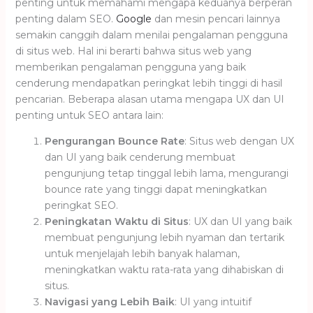
penting untuk memahami mengapa keduanya berperan
penting dalam SEO.
Google
dan mesin pencari lainnya
semakin canggih dalam menilai pengalaman pengguna
di situs web. Hal ini berarti bahwa situs web yang
memberikan pengalaman pengguna yang baik
cenderung mendapatkan peringkat lebih tinggi di hasil
pencarian. Beberapa alasan utama mengapa UX dan UI
penting untuk SEO antara lain:
Pengurangan Bounce Rate
: Situs web dengan UX
dan UI yang baik cenderung membuat
pengunjung tetap tinggal lebih lama, mengurangi
bounce rate yang tinggi dapat meningkatkan
peringkat SEO.
Peningkatan Waktu di Situs
: UX dan UI yang baik
membuat pengunjung lebih nyaman dan tertarik
untuk menjelajah lebih banyak halaman,
meningkatkan waktu rata-rata yang dihabiskan di
situs.
Navigasi yang Lebih Baik
: UI yang intuitif