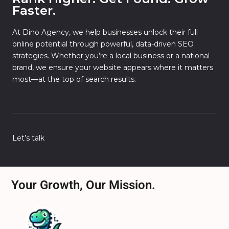
Faster.
At Dino Agency, we help businesses unlock their full
online potential through powerful, data-driven SEO
strategies. Whether you’re a local business or a national
brand, we ensure your website appears where it matters
most—at the top of search results.
Let’s talk
Your Growth, Our Mission.