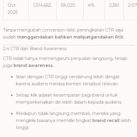
Oct
1,314,662
59,020
4%
2,361
2.0
2025
Tanpa mengubah conversion rate, peningkatan CTR saja
sudah
menggandakan bahkan melipatgandakan ROI.
2.4 CTR dan Brand Awareness
CTR tidak hanya memengaruhi penjualan langsung, tetapi
juga
brand awareness.
Iklan dengan CTR tinggi cenderung lebih diingat
karena audiens merasa konten tersebut relevan.
Setiap klik adalah kesempatan bagi brand untuk
memperkenalkan diri lebih dalam kepada audiens.
Meskipun tidak langsung membeli, mereka yang
mengklik biasanya memiliki tingkat
brand recall
lebih
tinggi.