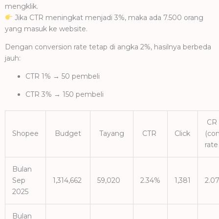
mengklik.
Jika CTR meningkat menjadi 3%, maka ada 7.500 orang
yang masuk ke website.
Dengan conversion rate tetap di angka 2%, hasilnya berbeda
jauh:
CTR 1% → 50 pembeli
CTR 3% → 150 pembeli
CR
Shopee
Budget
Tayang
CTR
Click
(co
rat
Bulan
Sep
1,314,662
59,020
2.34%
1,381
2.0
2025
Bulan