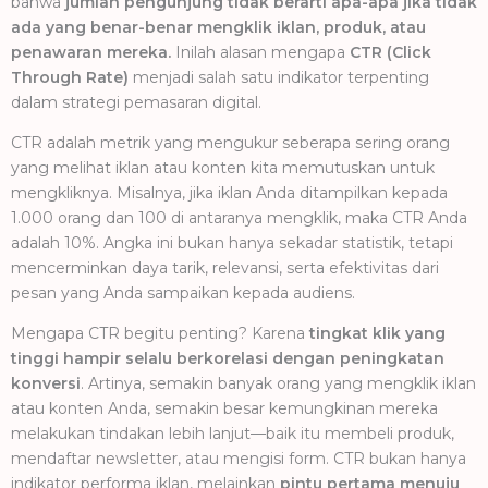
bahwa
jumlah pengunjung tidak berarti apa-apa jika tidak
ada yang benar-benar mengklik iklan, produk, atau
penawaran mereka.
Inilah alasan mengapa
CTR (Click
Through Rate)
menjadi salah satu indikator terpenting
dalam strategi pemasaran digital.
CTR adalah metrik yang mengukur seberapa sering orang
yang melihat iklan atau konten kita memutuskan untuk
mengkliknya. Misalnya, jika iklan Anda ditampilkan kepada
1.000 orang dan 100 di antaranya mengklik, maka CTR Anda
adalah 10%. Angka ini bukan hanya sekadar statistik, tetapi
mencerminkan daya tarik, relevansi, serta efektivitas dari
pesan yang Anda sampaikan kepada audiens.
Mengapa CTR begitu penting? Karena
tingkat klik yang
tinggi hampir selalu berkorelasi dengan peningkatan
konversi
. Artinya, semakin banyak orang yang mengklik iklan
atau konten Anda, semakin besar kemungkinan mereka
melakukan tindakan lebih lanjut—baik itu membeli produk,
mendaftar newsletter, atau mengisi form. CTR bukan hanya
indikator performa iklan, melainkan
pintu pertama menuju