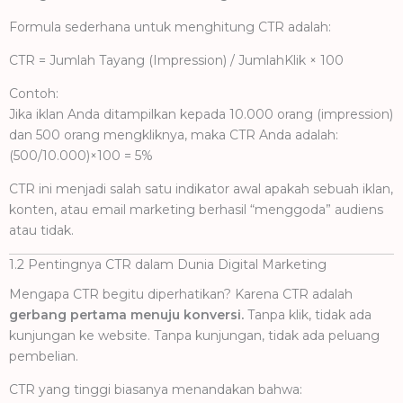
Formula sederhana untuk menghitung CTR adalah:
CTR
=
J
u
m
l
ah
T
a
y
an
g
(
I
m
p
ress
i
o
n
) /
J
u
m
l
ah
K
l
ik
×
100
Contoh:
Jika iklan Anda ditampilkan kepada 10.000 orang (impression)
dan 500 orang mengkliknya, maka CTR Anda adalah:
(500/10.000)×100 = 5%
CTR ini menjadi salah satu indikator awal apakah sebuah iklan,
konten, atau email marketing berhasil “menggoda” audiens
atau tidak.
1.2 Pentingnya CTR dalam Dunia Digital Marketing
Mengapa CTR begitu diperhatikan? Karena CTR adalah
gerbang pertama menuju konversi.
Tanpa klik, tidak ada
kunjungan ke website. Tanpa kunjungan, tidak ada peluang
pembelian.
CTR yang tinggi biasanya menandakan bahwa: