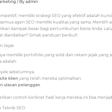
Marketing
/ By
admin
mpetitif, memiliki strategi SEO yang efektif adalah kunc
ak semua agen SEO memiliki kualitas yang sama. Memili
rikan dampak besar bagi pertumbuhan bisnis Anda. La
t diandalkan? Simak panduan berikut!
m Jejak
a memiliki portofolio yang solid dan rekam jejak yang j
 adalah:
oyek sebelumnya.
ite klien
yang telah mereka optimalkan.
an ulasan pelanggan
.
kan contoh konkret hasil kerja mereka, ini bisa menjadi
an Teknik SEO