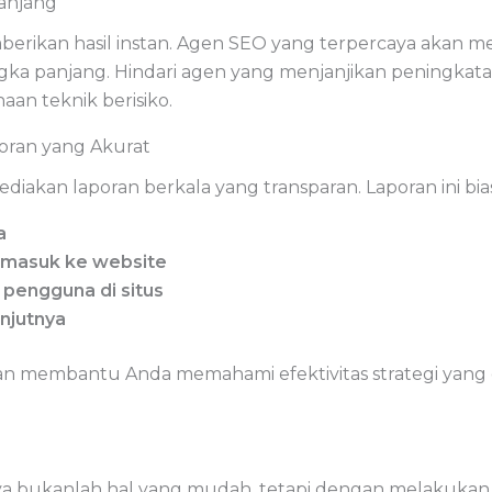
anjang
mberikan hasil instan. Agen SEO yang terpercaya ak
ngka panjang. Hindari agen yang menjanjikan peningkata
aan teknik berisiko.
poran yang Akurat
diakan laporan berkala yang transparan. Laporan ini b
a
g masuk ke website
 pengguna di situs
njutnya
kan membantu Anda memahami efektivitas strategi yang
bukanlah hal yang mudah, tetapi dengan melakukan ri