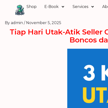
Skip
Shop
E-Book
Services
Ab
to
content
By
admin
/
November 5, 2025
Tiap Hari Utak-Atik Selle
Boncos da