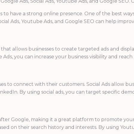
oogle Ads, Social Ads, Youtube Ads, and Google SEO. Get
esses to have a strong online presence. One of the best way
 Social Ads, Youtube Ads, and Google SEO can help impro
m that allows businesses to create targeted ads and dis
Ads, you can increase your business visibility and reach
ses to connect with their customers. Social Ads allow bu
nkedIn. By using social ads, you can target specific de
after Google, making it a great platform to promote you
based on their search history and interests. By using Yo